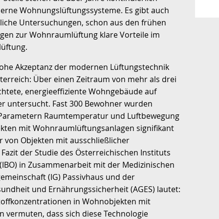
derne Wohnungslüftungssysteme. Es gibt auch
tliche Untersuchungen, schon aus den frühen
agen zur Wohnraumlüftung klare Vorteile im
lüftung.
e hohe Akzeptanz der modernen Lüftungstechnik
sterreich: Über einen Zeitraum von mehr als drei
chtete, energieeffiziente Wohngebäude auf
er untersucht. Fast 300 Bewohner wurden
n Parametern Raumtemperatur und Luftbewegung
kten mit Wohnraumlüftungsanlagen signifikant
 von Objekten mit ausschließlicher
Fazit der Studie des Österreichischen Instituts
 (IBO) in Zusammenarbeit mit der Medizinischen
gemeinschaft (IG) Passivhaus und der
sundheit und Ernährungssicherheit (AGES) lautet:
stoffkonzentrationen in Wohnobjekten mit
 vermuten, dass sich diese Technologie