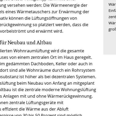
Wär
ng versehen werden: Die Wärmeenergie der
Ein
els eines Wärmetauschers zur Erwärmung der
zent
rnativ können die Lüftungsöffnungen von
Wär
rückgewinnung so platziert werden, dass die
groß
g vorbeiströmt und erwärmt wird.
für Neubau und Altbau
ollierten Wohnraumlüftung wird die gesamte
uses von einem zentralen Ort im Haus geregelt.
t im gedämmten Dachboden, Keller oder auch in
 dort sind alle Wohnräume durch ein Rohrsystem
usubstanz ist höher als bei dezentralen Systemen.
gslüftung beim Neubau von Anfang an mitgeplant
ltbau ist die zentrale moderne Wohnungslüftung
t es Anlagen mit und ohne Wärmerückgewinnung.
nnen zentrale Lüftungsgeräte mit
ffizient die Wärme aus der Abluft
nisse von 30 bis 50 Prozent sind möglich.