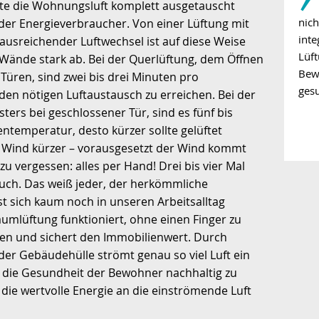
llte die Wohnungsluft komplett ausgetauscht
nic
der Energieverbraucher. Von einer Lüftung mit
inte
 ausreichender Luftwechsel ist auf diese Weise
Lüft
 Wände stark ab. Bei der Querlüftung, dem Öffnen
Bew
üren, sind zwei bis drei Minuten pro
ges
en nötigen Luftaustausch zu erreichen. Bei der
ters bei geschlossener Tür, sind es fünf bis
entemperatur, desto kürzer sollte gelüftet
ei Wind kürzer – vorausgesetzt der Wind kommt
zu vergessen: alles per Hand! Drei bis vier Mal
s auch. Das weiß jeder, der herkömmliche
sst sich kaum noch in unseren Arbeitsalltag
aumlüftung funktioniert, ohne einen Finger zu
hen und sichert den Immobilienwert. Durch
 der Gebäudehülle strömt genau so viel Luft ein
 die Gesundheit der Bewohner nachhaltig zu
ie wertvolle Energie an die einströmende Luft