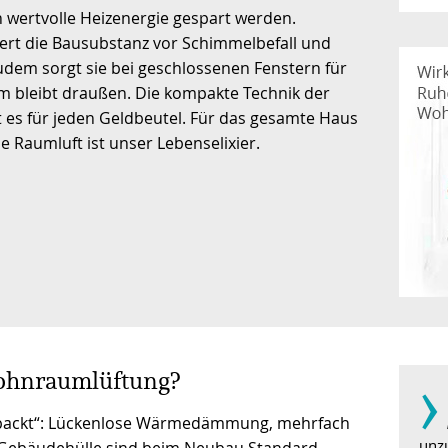
nn wertvolle Heizenergie gespart werden.
rt die Bausubstanz vor Schimmelbefall und
udem sorgt sie bei geschlossenen Fenstern für
m bleibt draußen. Die kompakte Technik der
es für jeden Geldbeutel. Für das gesamte Haus
 Raumluft ist unser Lebenselixier.
­›
Wohnraumlüftung?
epackt“: Lückenlose Wärmedämmung, mehrfach
unz
te Gebäudehülle sind beim Neubau Standard.