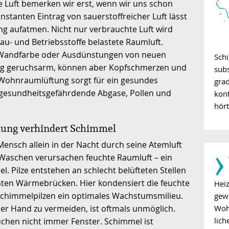
ke Luft bemerken wir erst, wenn wir uns schon
stanten Eintrag von sauerstoffreicher Luft lässt
ng aufatmen. Nicht nur verbrauchte Luft wird
u- und Betriebsstoffe belastete Raumluft.
r Wandfarbe oder Ausdünstungen von neuen
Schi
ig geruchsarm, können aber Kopfschmerzen und
subs
e Wohnraumlüftung sorgt für ein gesundes
grad
n gesundheitsgefährdende Abgase, Pollen und
kon
hör
tung verhindert Schimmel
­›
 Mensch allein in der Nacht durch seine Atemluft
Waschen verursachen feuchte Raumluft – ein
. Pilze entstehen an schlecht belüfteten Stellen
en Wärmebrücken. Hier kondensiert die feuchte
Hei
 Schimmelpilzen ein optimales Wachstumsmilieu.
gew
Wohn
er Hand zu vermeiden, ist oftmals unmöglich.
lich
hen nicht immer Fenster. Schimmel ist