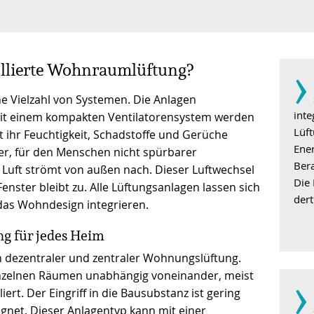
­›
ollierte Wohnraumlüftung?
ne Vielzahl von Systemen. Die Anlagen
inte
: Mit einem kompakten Ventilatorensystem werden
Lüft
 ihr Feuchtigkeit, Schadstoffe und Gerüche
Ene
ter, für den Menschen nicht spürbarer
Bera
te Luft strömt von außen nach. Dieser Luftwechsel
Die 
enster bleibt zu. Alle Lüftungsanlagen lassen sich
der
n das Wohndesign integrieren.
g für jedes Heim
 dezentraler und zentraler Wohnungslüftung.
­›
inzelnen Räumen unabhängig voneinander, meist
ert. Der Eingriff in die Bausubstanz ist gering
gnet. Dieser Anlagentyp kann mit einer