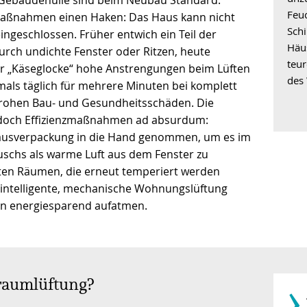
Feuc
zmaßnahmen einen Haken: Das Haus kann nicht
Schi
ingeschlossen. Früher entwich ein Teil der
Häu
urch undichte Fenster oder Ritzen, heute
teu
er „Käseglocke“ hohe Anstrengungen beim Lüften
des
als täglich für mehrere Minuten bei komplett
drohen Bau- und Gesundheitsschäden. Die
jedoch Effizienzmaßnahmen ad absurdum:
 Hausverpackung in die Hand genommen, um es im
schs als warme Luft aus dem Fenster zu
ten Räumen, die erneut temperiert werden
 intelligente, mechanische Wohnungslüftung
en energiesparend aufatmen.
­›
raumlüftung?